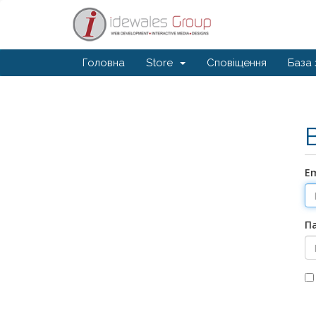
Головна
Store
Сповіщення
База 
E
П