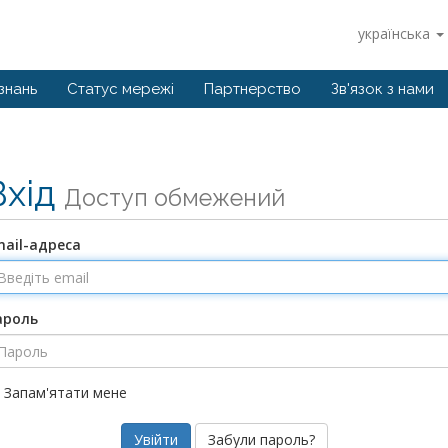
українська
знань
Статус мережі
Партнерство
Зв'язок з нами
Вхід
Доступ обмежений
mail-адреса
ароль
Запам'ятати мене
Забули пароль?