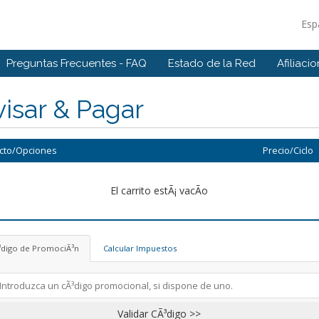
Esp
Preguntas Frecuentes - FAQ
Estado de la Red
Afiliaci
isar & Pagar
cto/Opciones
Precio/Ciclo
El carrito estÃ¡ vacÃ­o
³digo de PromociÃ³n
Calcular Impuestos
Validar CÃ³digo >>