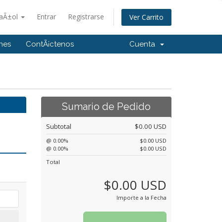
aÃ±ol
Entrar
Registrarse
Ver Carrito
ones
ContÃ¡ctenos
Cuenta
Sumario de Pedido
Subtotal
$0.00 USD
@ 0.00%
$0.00 USD
@ 0.00%
$0.00 USD
Total
$0.00 USD
Importe a la Fecha