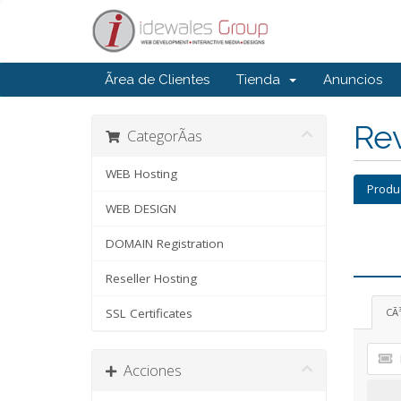
Ãrea de Clientes
Tienda
Anuncios
Rev
CategorÃ­as
WEB Hosting
Produ
WEB DESIGN
DOMAIN Registration
Reseller Hosting
SSL Certificates
CÃ
Acciones