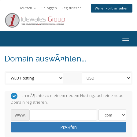
Deutsch
Einloggen
Registrieren
Warenkorb ansehen
Togg
navig
Domain auswÃ¤hlen...
Ich mÃ¶chte zu meinem neuem Hosting auch eine neue
Domain registrieren.
www.
PrÃ¼fen