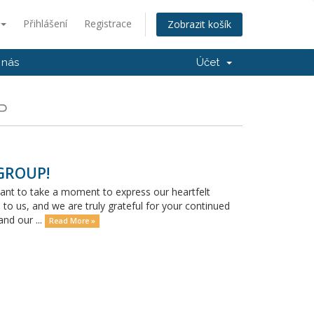
Přihlášení
Registrace
Zobrazit košík
 nás
Účet
P
 GROUP!
want to take a moment to express our heartfelt
 to us, and we are truly grateful for your continued
nd our ...
Read More »