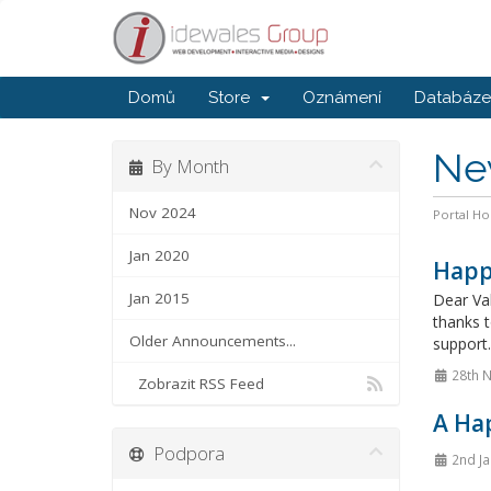
Domů
Store
Oznámení
Databáze 
Ne
By Month
Nov 2024
Portal H
Jan 2020
Happ
Jan 2015
Dear Val
thanks t
Older Announcements...
support.
28th 
Zobrazit RSS Feed
A Ha
Podpora
2nd Ja