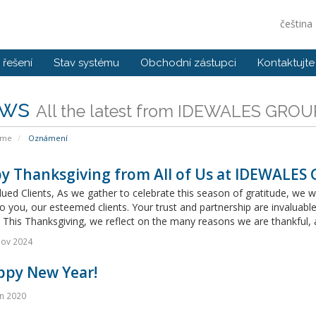
čeština
řešení
Stav systému
Obchodní zástupci
Kontaktujte
ws
All the latest from IDEWALES GROU
ome
Oznámení
y Thanksgiving from All of Us at IDEWALES
ued Clients, As we gather to celebrate this season of gratitude, we 
o you, our esteemed clients. Your trust and partnership are invaluable
 This Thanksgiving, we reflect on the many reasons we are thankful, a
Nov 2024
ppy New Year!
n 2020